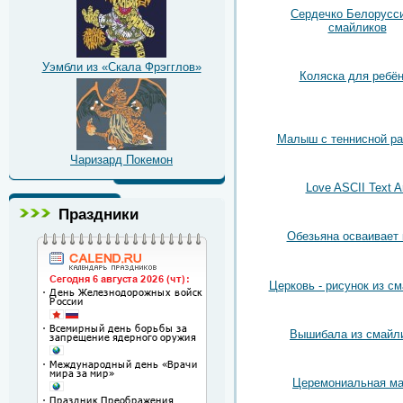
Сердечко Белорусси
смайликов
Уэмбли из «Скала Фрэгглов»
Коляска для ребён
Малыш с теннисной ра
Чаризард Покемон
Love ASCII Text A
Праздники
Обезьяна осваивает
Церковь - рисунок из с
Вышибала из смайл
Церемониальная ма