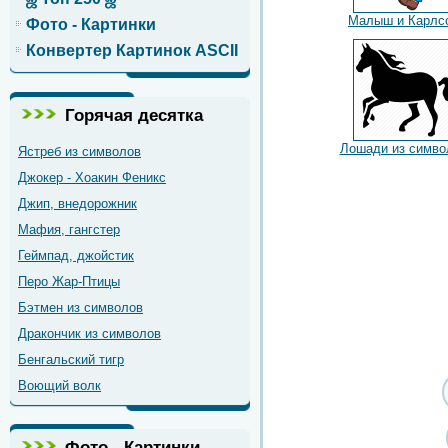
Малыш и Карлс
Фото - Картинки
Конвертер Картинок ASCII
Горячая десятка
Лошади из симво
Ястреб из символов
Джокер - Хоакин Феникс
Джип, внедорожник
Мафия, гангстер
Геймпад, джойстик
Перо Жар-Птицы
Бэтмен из символов
Дракончик из символов
Бенгальский тигр
Воющий волк
Фото - Картинки