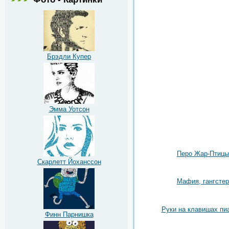
Брэдли Купер
Эмма Уотсон
Перо Жар-Птицы
Скарлетт Йоханссон
Мафия, гангстер
Руки на клавишах пи
Финн Парнишка