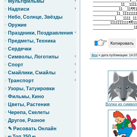
Мультфильмы
_____________11__1111
Надписи
____________11__11¶¶1
___________11_1111111
Небо, Солнце, Звёзды
__________1___1111_11
________1111111111¶¶1
Оружие
___________________11
Праздники, Поздравления
Предметы, Техника
Копировать
Сердечки
Феи
» дата публикации: 14.0
Символы, Логотипы
Спорт
Смайлики, Смайлы
Транспорт
Узоры, Татуировки
Фильмы, Кино
Волки из симво
Цветы, Растения
Черепа, Скелеты
Другое, Разное
✎ Рисовать Онлайн
ஜ Топ 250 ஜ