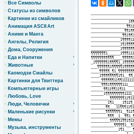
Все Символы
Статусы из символов
____________________
____________________
Картинки из смайликов
__________________1¶
Анимация ASCII Art
_________________¶¶1
________________¶¶1¶
Аниме и Манга
_______________¶¶1¶¶
______________1¶¶¶¶1
Ангелы, Религия
______________1¶1¶¶¶
______________1¶¶¶¶¶
Дома, Сооружения
¶¶¶¶¶¶¶1______1¶¶¶111
Еда и Напитки
¶¶¶¶¶¶¶¶¶¶¶____¶¶¶¶¶
_1¶¶¶¶¶¶1¶¶¶¶1_1¶¶¶¶
Животные
___¶¶¶¶¶¶1¶¶¶¶¶1¶¶¶¶
____¶¶¶¶¶_¶1_¶¶¶¶¶¶¶
Каомодзи Смайлы
____1¶¶¶¶¶¶¶¶1¶1__¶¶
_____¶¶¶¶¶¶11¶¶111111
Картинки для Твиттера
_____¶¶¶1¶¶¶¶¶¶111___
Компьютерные игры
______¶¶11¶¶11¶11____
______1¶¶¶¶¶¶¶¶¶1111_
Любовь, Love
_________¶¶¶¶¶¶¶11¶11
________1¶1____1¶11¶_
Люди, Человечки
_______¶¶___11¶¶¶11¶1
_______¶¶¶¶¶¶¶1__¶11
Маленькие рисунки
________¶¶¶__1__¶¶1_
Мемы
_________¶¶¶¶¶1¶¶1¶1
___________¶¶¶¶¶1__¶
Музыка, инструменты
_____________1¶1____
_________________1__