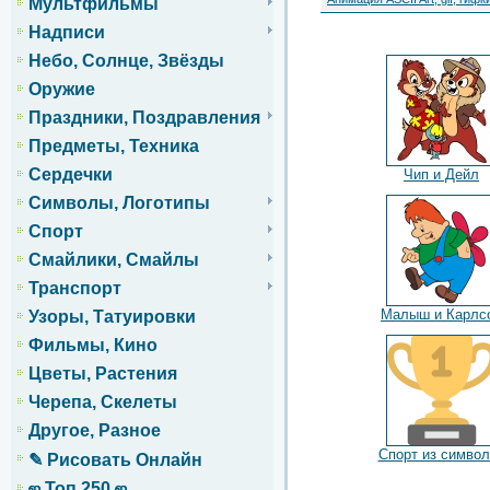
Мультфильмы
Надписи
Небо, Солнце, Звёзды
Оружие
Праздники, Поздравления
Предметы, Техника
Сердечки
Чип и Дейл
Символы, Логотипы
Спорт
Смайлики, Смайлы
Транспорт
Малыш и Карлс
Узоры, Татуировки
Фильмы, Кино
Цветы, Растения
Черепа, Скелеты
Другое, Разное
Спорт из символ
✎ Рисовать Онлайн
ஜ Топ 250 ஜ