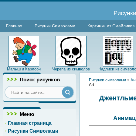
Рисунки
Главная
Рисунки Символами
Картинки из Смайликов
Малыш и Карлсон
Черепа из символов
Надписи из символ
Поиск рисунков
Рисунки символами
»
Ан
Art
Джентльмен
Меню
Анимаци
Главная страница
Рисунки Символами