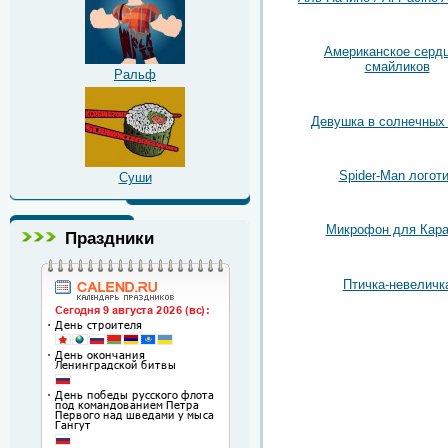
Американское сердц
смайликов
Ральф
Девушка в солнечных
Spider-Man логот
Суши
Микрофон для Кара
Праздники
Птичка-невеличк