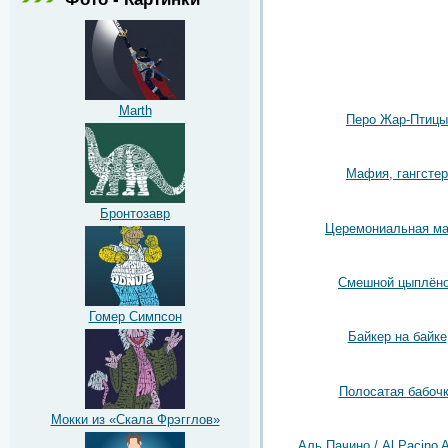
Marth
Перо Жар-Птицы
Мафия, гангстер
Бронтозавр
Церемониальная ма
Смешной цыплён
Гомер Симпсон
Байкер на байке
Полосатая бабоч
Мокки из «Скала Фрэгглов»
Аль Пачино / Al Pacino A