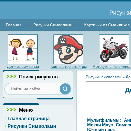
Рисунки
Главная
Рисунки Символами
Картинки из Смайликов
Дети из символов
Компьютерные игры
Мотоциклы из симво
Поиск рисунков
Рисунки символами
»
До
Д
Меню
Главная страница
Мультфильмы:
Ан
Микки Маус
Симпс
Рисунки Символами
Южный парк