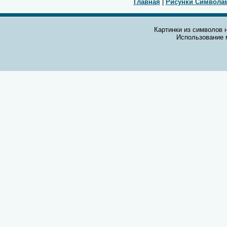
Главная
|
Рисунки Символа
Картинки из символов н
Использование 