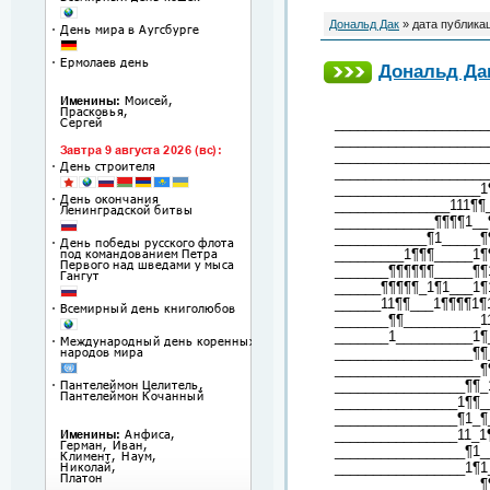
Дональд Дак
» дата публика
Дональд Дак
____________________
____________________
____________________
____________________
___________________1
_______________111¶¶
_____________¶¶¶¶1__
____________¶1_____¶
_________1¶¶¶_____1¶
_______¶¶¶¶¶¶_____¶¶
______¶¶¶¶¶_1¶1___1¶
______11¶¶___1¶¶¶¶1¶
_______¶¶__________1
_______1__________1¶
__________________¶¶
___________________¶
_________________¶¶_
________________1¶¶_
________________¶1_¶
________________11_1
_________________¶1_
_________________1¶1
___________________¶