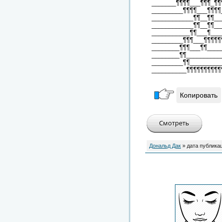
_______¶¶¶¶___¶¶¶_¶¶
_________¶¶¶¶___¶¶¶¶
____________¶¶__¶¶__
____________¶¶__¶¶__
___________¶¶___¶___
_________¶¶¶___¶¶¶¶¶
________¶¶¶___¶¶____
________¶¶__________
_________¶¶_________
__________¶¶¶¶¶¶¶¶¶¶
Копировать
Дональд Дак
» дата публика