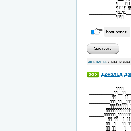
_____________¶___1¶1
_____________¶111¶_¶
_____________¶11¶1__
_____________¶1¶¶___
____________________
Копировать
Дональд Дак
» дата публика
Дональд Дак
_____________¶¶¶¶___
____________¶¶__¶¶__
___________¶¶____¶¶_
__________¶¶¶_¶¶__¶¶
__________¶¶¶¶¶¶¶¶¶_
________¶¶¶¶¶¶¶¶¶¶¶¶
_______¶¶¶¶¶¶_¶¶¶¶¶¶
_________¶¶_¶¶__¶_¶¶
________¶¶__¶___¶¶_¶
________¶¶_¶¶____¶__