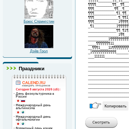
¶¶¶¶¶_______¶¶_¶¶___
¶¶¶¶________¶¶__¶¶__
¶¶¶__________¶¶__¶__
¶¶¶___________¶1_¶¶_
¶¶¶____________¶_¶¶1
Брюс Спрингстин
¶¶¶____________1¶¶¶¶
_¶1___________1¶¶¶¶¶
______________¶¶_¶1¶
_______________1¶¶__
__________1¶¶¶¶¶¶¶¶¶
____¶¶¶¶¶¶¶11_______
__¶¶¶1____11¶¶¶¶¶¶¶¶
Дэйв Грол
_1¶¶¶¶¶¶¶¶¶¶¶¶______
___111111___________
____________________
____________________
Праздники
____________________
____________________
____________________
____________________
____________________
____________________
____________________
Копировать