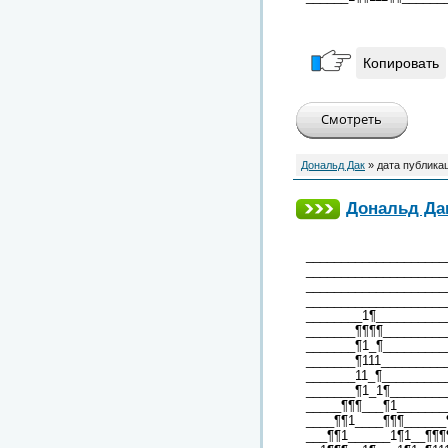
Копировать
Дональд Дак
» дата публика
Дональд Дак
____________________
____________________
____________________
____________________
________1¶__________
_______¶¶¶¶_________
_______¶1_¶_________
_______¶111_________
_______11_¶_________
_______¶1_1¶________
_____¶¶¶___¶1_______
____¶¶1____¶¶¶______
___¶¶1______1¶1__¶¶¶