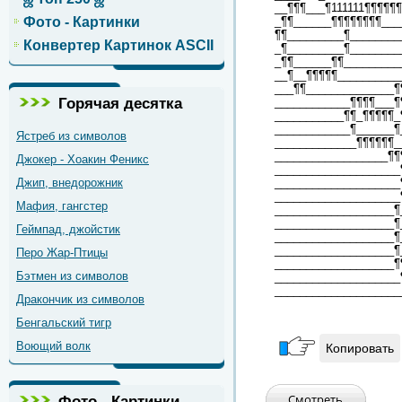
__¶¶¶___¶111111¶¶¶¶¶
_¶¶______¶¶¶¶¶¶¶¶___
Фото - Картинки
¶¶_________¶________
Конвертер Картинок ASCII
_¶_________¶________
_¶¶______¶¶_________
__¶__¶¶¶¶¶__________
___¶¶______________¶
Горячая десятка
____________¶¶¶¶___¶
___________¶¶_¶¶¶¶¶_
____________¶______¶
Ястреб из символов
_____________¶¶¶¶¶¶_
__________________¶¶
Джокер - Хоакин Феникс
____________________
Джип, внедорожник
____________________
____________________
Мафия, гангстер
___________________¶
___________________¶
Геймпад, джойстик
___________________¶
___________________¶
Перо Жар-Птицы
___________________¶
Бэтмен из символов
____________________
____________________
Дракончик из символов
Бенгальский тигр
Воющий волк
Копировать
Фото - Картинки