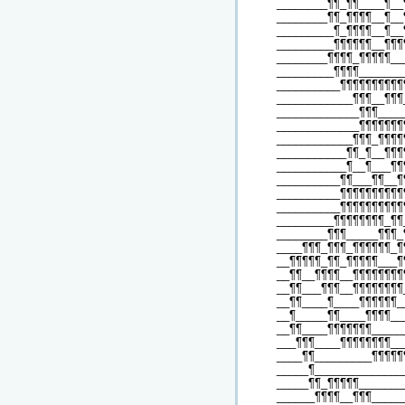
________¶¶_¶¶____¶__
________¶¶_¶¶¶¶__¶__
_________¶_¶¶¶¶__¶__
_________¶¶¶¶¶¶__¶¶¶
________¶¶¶¶_¶¶¶¶¶__
_________¶¶¶¶_______
__________¶¶¶¶¶¶¶¶¶¶
____________¶¶¶__¶¶¶
_____________¶¶¶____
_____________¶¶¶¶¶¶¶
____________¶¶¶_¶¶¶¶
___________¶¶_¶__¶¶¶
___________¶__¶___¶¶
__________¶¶___¶¶__¶
__________¶¶¶¶¶¶¶¶¶¶
__________¶¶¶¶¶¶¶¶¶¶
_________¶¶¶¶¶¶¶¶_¶¶
________¶¶¶_____¶¶¶_
____¶¶¶_¶¶¶_¶¶¶¶¶¶_¶
__¶¶¶¶¶_¶¶_¶¶¶¶¶___¶
__¶¶__¶¶¶¶__¶¶¶¶¶¶¶¶
__¶¶___¶¶¶__¶¶¶¶¶¶¶¶
__¶¶____¶____¶¶¶¶¶¶_
__¶_____¶¶____¶¶¶¶__
__¶¶____¶¶¶¶¶¶¶_____
___¶¶¶____¶¶¶¶¶¶¶¶__
____¶¶_________¶¶¶¶¶
_____¶______________
_____¶¶_¶¶¶¶¶_______
______¶¶¶¶__¶¶¶_____