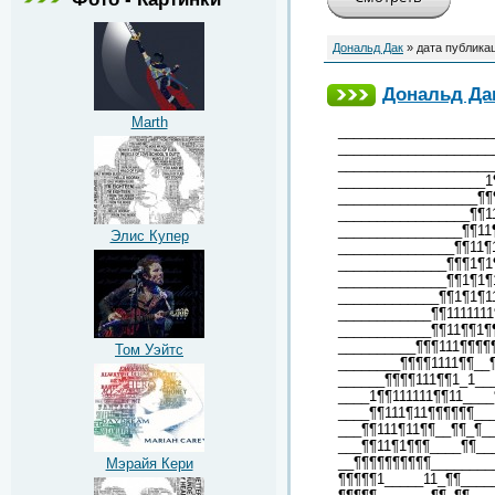
Дональд Дак
» дата публика
Дональд Дак
Marth
____________________
____________________
____________________
___________________1
__________________¶¶
_________________¶¶1
________________¶¶11
Элис Купер
_______________¶¶11¶
______________¶¶¶1¶1
______________¶¶1¶1¶
_____________¶¶1¶1¶1
____________¶¶111111
____________¶¶11¶¶1¶
__________¶¶¶111¶¶¶¶
Том Уэйтс
________¶¶¶¶1111¶¶__
______¶¶¶¶111¶¶1_1__
____1¶¶111111¶¶11___
____¶¶111¶11¶¶¶¶¶¶__
___¶¶111¶11¶¶__¶¶_¶_
___¶¶11¶1¶¶¶____¶¶__
__¶¶¶¶¶¶¶¶¶¶________
Мэрайя Кери
¶¶¶¶¶1_____11_¶¶____