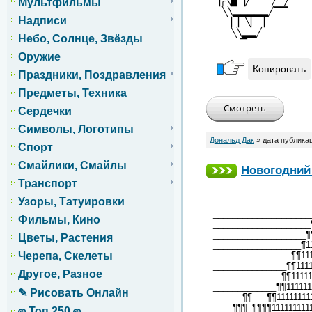
▕╭╲▉▕╱▔▔▔╱▔╱
Мультфильмы
╲╲▂▂▂▂▂╱▔▔
Надписи
▏▏╲▏▕
╲╲▂▂╱
Небо, Солнце, Звёзды
▔
Оружие
Копировать
Праздники, Поздравления
Предметы, Техника
Сердечки
Символы, Логотипы
Дональд Дак
» дата публика
Спорт
Смайлики, Смайлы
Новогодний
Транспорт
Узоры, Татуировки
____________________
____________________
Фильмы, Кино
____________________¶
___________________¶¶
Цветы, Растения
__________________¶11
________________¶¶111
Черепа, Скелеты
_______________¶¶1111
Другое, Разное
______________¶¶1111
_____________¶¶11111
✎ Рисовать Онлайн
______¶¶___¶¶1111111
____¶¶¶_¶¶¶¶11111111
ஜ Топ 250 ஜ