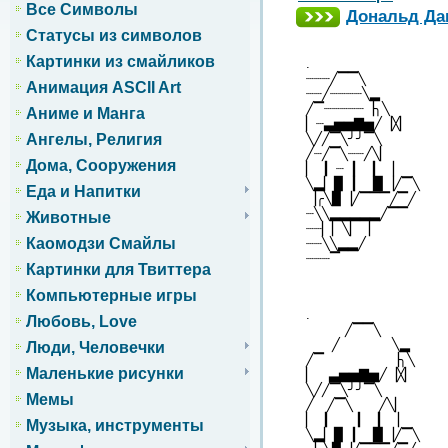
Все Символы
Дональд Дак
Статусы из символов
Картинки из смайликов
.
┈┈┈╱▔▔╲
Анимация ASCII Art
┈┈╱┈┈┈┈╲▂
╱▔┈┈┈┈┈▕╮╲
Аниме и Манга
▏┈▃▅▅▇▅╱▕╳▏
╲╱╱▔╲╯╯▔╲
Ангелы, Религия
╱┈╱▔╲┈┈╱╲▏
Дома, Сооружения
▏▕▏┈▕▏▕▏▕
╲▂▏▉▕▏▕▉▕╱▔╲
Еда и Напитки
▕╭╲▉▕╱▔▔▔╱▔╱
┈╲╲▂▂▂▂▂╱▔▔
Животные
┈┈▏▏╲▏▕
Каомодзи Смайлы
┈┈╲╲▂▂╱
┈┈┈▔
Картинки для Твиттера
Компьютерные игры
.
Любовь, Love
╱▔▔╲
╱ ╲▂
Люди, Человечки
╱▔ ▕╮╲
Маленькие рисунки
▏ ▃▅▅▇▅╱▕╳▏
╲╱╱▔╲╯╯▔╲
Мемы
╱ ╱▔╲ ╱╲▏
▏▕▏ ▕▏▕▏▕
Музыка, инструменты
╲▂▏▉▕▏▕▉▕╱▔╲