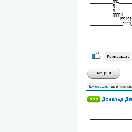
___________¶¶1______
___________¶________
___________¶1_______
___________¶¶¶¶1____
______________1¶¶1¶¶
________________¶¶¶¶
____________________
Копировать
Дональд Дак
» дата публика
Дональд Дак
____________________
____________________
____________________
____________________
____________________