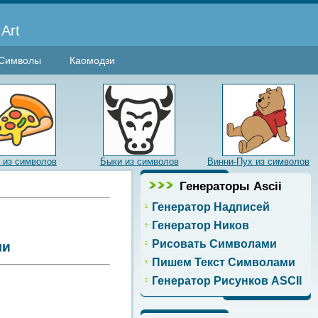
Art
Символы
Каомодзи
 из символов
Быки из символов
Винни-Пух из символов
Генераторы Ascii
Генератор Надписей
Генератор Ников
Рисовать Символами
ми
Пишем Текст Символами
Генератор Рисунков ASCII