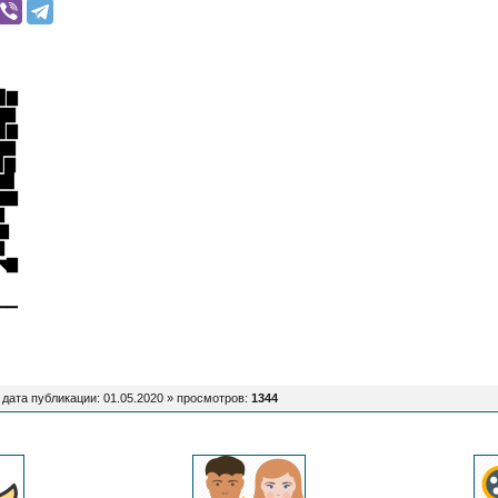
▉▇
▇▇
▉▇
▇▇
▉▇
▇▉
▇▇
▇
▇
▇
◥▇
▔▔
 дата публикации: 01.05.2020 »
просмотров
:
1344