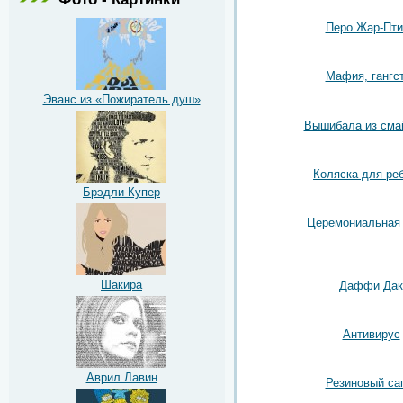
Перо Жар-Пт
Мафия, гангс
Эванс из «Пожиратель душ»
Вышибала из сма
Коляска для ре
Брэдли Купер
Церемониальная
Шакира
Даффи Дак
Антивирус
Аврил Лавин
Резиновый са