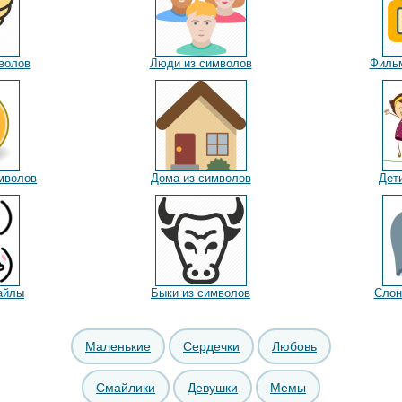
волов
Люди из символов
Фильм
мволов
Дома из символов
Дет
айлы
Быки из символов
Слон
Маленькие
Сердечки
Любовь
Смайлики
Девушки
Мемы