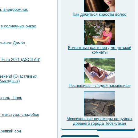
, внедорожник
Как добиться красоты волос
в солнечных очках
онёнок Дамбо
Комнатные растения для детской
комнаты
 Euro 2021 (ASCII Art)
eekend (Счастливых
Выходных)
Поспешишь – людей насмешишь
ороль, Царь
, микстура, снадобье
Мексиканские пирамиды на руинах
древнего города Теотиуакан
Крепкий сон