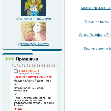
Малыш прыгает - А
Симпсоны - персонажи
Открытки на Хэл
Стьюи Гриффин / Stew
Дженнифер Энистон
Кролик в шляпе (
Праздники