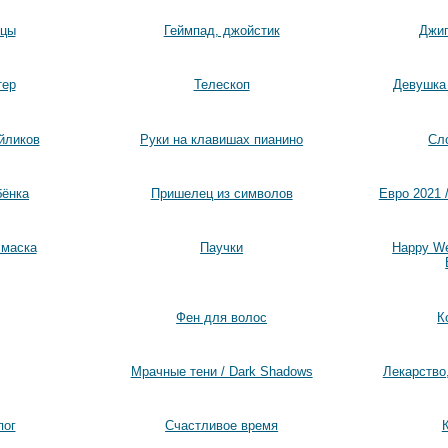
ицы
Геймпад, джойстик
Джип
тер
Телескоп
Девушка 
йликов
Руки на клавишах пианино
Сл
бёнка
Пришелец из символов
Евро 2021 /
 маска
Паучки
Happy W
Фен для волос
К
Мрачные тени / Dark Shadows
Лекарство
пог
Счастливое время