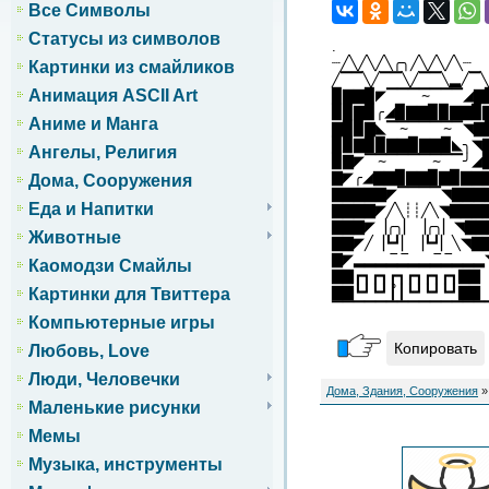
Все Символы
Статусы из символов
.
┈╱╲╱╲╱╲╭╮╱╲╱╲╱╲┈
Картинки из смайликов
╱▔▔╲╱▔▔╲╱▔▔╲▂╱▔╲
Анимация ASCII Art
▉▇▇▉◤▔▔▔▔̴▔▔▔◢▇
▉▉▇▉╭◢▉▇▇▉▉▇▇▉
Аниме и Манга
▇▉▉▇◣▔▔̴▔▔▔▔̴▔◥▇
▉▉▇▉▉▇▇▉▇▇▉◣╮◥
Ангелы, Религия
▉▇◤▔▔̴▔▔▔▔▔̴▔▔╯◢
▇◤╭◢▇▇▉▇▇▉▇▉▇▇
Дома, Сооружения
▇▇▇▇▇◤▔▔▔▔◥▇▇▇
Еда и Напитки
▇▇▇▇◤╱╲┊┊╱╲◥▇▇▇
▇▇▇◤▕╭╮▏▕╭╮▏◥▇▇
Животные
▇▇◤╱▕┗┛▏▕┗┛▏╲◥▇
▇◤▂▂▂▂̅▂̅▂▂▂̅▂̅▂▂▂
Каомодзи Смайлы
▇▇┏┓┏┓┏┓┏┓┏┓┏┓▇▇
▇▇┗┛┗┛┃̊┃┗┛┗┛┗┛▇▇
Картинки для Твиттера
▔▔▔▔▔▔▔▔▔▔▔▔▔▔
Компьютерные игры
Копировать
Любовь, Love
Люди, Человечки
Дома, Здания, Сооружения
»
Маленькие рисунки
Мемы
Музыка, инструменты