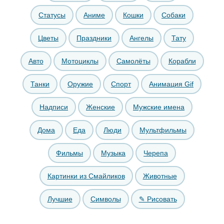
Статусы
Аниме
Кошки
Собаки
Цветы
Праздники
Ангелы
Тату
Авто
Мотоциклы
Самолёты
Корабли
Танки
Оружие
Спорт
Анимация Gif
Надписи
Женские
Мужские имена
Дома
Еда
Люди
Мультфильмы
Фильмы
Музыка
Черепа
Картинки из Смайликов
Животные
Лучшие
Символы
✎ Рисовать