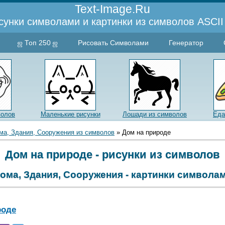
Text-Image.Ru
сунки символами и картинки из символов ASCII 
ஜ Топ 250 ஜ
Рисовать Символами
Генератор
волов
Маленькие рисунки
Лошади из символов
Еда
ма, Здания, Сооружения из символов
» Дом на природе
Дом на природе - рисунки из символов
ома, Здания, Сооружения - картинки символа
роде