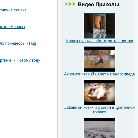
Видео Приколы
тничья собака
ркало Венеры
Кошка очень любит играть в прятки
ях принцессы - Hug
артинки к Новому году
Акробатический балет на велосипеде
Забавный котик играется в цветочном
горшке