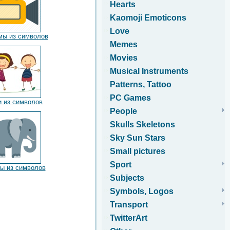
Hearts
Kaomoji Emoticons
Love
ы из символов
Memes
Movies
Musical Instruments
Patterns, Tattoo
PC Games
и из символов
People
Skulls Skeletons
Sky Sun Stars
Small pictures
Sport
ы из символов
Subjects
Symbols, Logos
Transport
TwitterArt