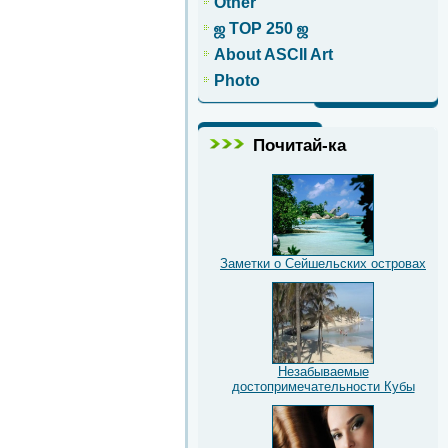
Other
ஜ TOP 250 ஜ
About ASCII Art
Photo
Почитай-ка
Заметки о Сейшельских островах
Незабываемые
достопримечательности Кубы