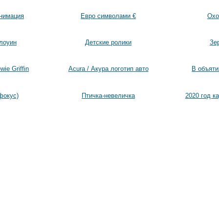
нимация
Евро символами €
Охо
лоуин
Детские ролики
Зе
ie Griffin
Acura / Акура логотип авто
В объяти
фокус)
Птичка-невеличка
2020 год к