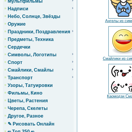
Мультфильмы
Надписи
Небо, Солнце, Звёзды
Ангелы из сим
Оружие
Праздники, Поздравления
Предметы, Техника
Сердечки
Символы, Логотипы
Смайлики из си
Спорт
Смайлики, Смайлы
Транспорт
Узоры, Татуировки
Фильмы, Кино
Каомодзи См
Цветы, Растения
Черепа, Скелеты
Другое, Разное
✎ Рисовать Онлайн
ஜ Топ 250 ஜ