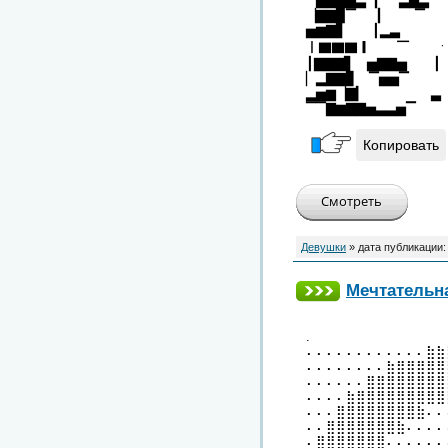
▔▇▇▇▆▃▕▏ ▃▅▃
▕▇▇▉▔ ▕▏ ▔
▅▆▇▋ ┃▂▃
▏▇▇▇▎ ▔ ㆍ
┃▇▇▇▋ ▅▇▇▅ ┃
▏▂▇▇▊ ▔▅▅▔
▂▅▆▕▇▎ ▃
▔▔▇▆▇▇▅▃▃▅▔
Копировать
Девушки
» дата публикации
Мечтательн
.
⠄⠄⠄⠄⠄⠄⠄⠄⠄⠄⠄⠄⣷⣷
⠄⠄⠄⠄⠄⠄⠄⠄⣷⣿⣿⣿⣿⣿
⠄⠄⠄⠄⠄⠄⣿⣿⣿⣿⣿⣿⣿⣿
⠄⠄⠄⠄⣷⣿⣿⣿⣿⣿⣿⣿⣿⣿
⠄⠄⠄⣿⣿⣿⣿⣿⣿⣿⣿⣷⠄⠄
⠄⠄⣿⣿⣿⣿⣿⣿⣿⣷⠄⠄⠄⠄
⠄⣿⣿⣿⣿⣿⣿⣿⠄⠄⠄⠄⠄⠄