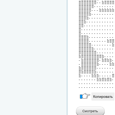
⣿⣿⣿⣿⣿⣿⣿⠄⠄⣷⣿⣿⣿⣿
⣿⣿⣿⣿⣿⣿⠄⠄⠄⠄⠄⠄⠄⠄
⣿⣿⣿⣿⣿⠄⠄⠄⣷⣷⣷⣷⣷⣷
⣿⣿⣿⣿⣷⠄⠄⠄⠄⠄⠄⠄⠄⠄
⣿⣿⣿⣷⠄⠄⠄⠄⠄⠄⠄⠄⠄⠄
⣿⣿⣷⠄⠄⠄⠄⠄⠄⠄⠄⠄⠄⠄
⣿⣿⠄⠄⠄⠄⠄⠄⠄⠄⠄⠄⠄⠄
⣿⠄⠄⠄⠄⠄⠄⠄⠄⠄⠄⠄⠄⠄
⣿⠄⠄⠄⠄⠄⠄⠄⠄⠄⠄⠄⠄⠄
⣿⣿⣿⣷⠄⠄⠄⠄⠄⠄⠄⠄⠄⠄
⣿⣿⣿⣿⠄⠄⠄⠄⠄⠄⠄⣷⣿⣿
⣿⣿⣿⣿⣿⠄⠄⠄⠄⠄⠄⠄⠄⣷
⣿⣿⣿⣿⣿⣷⠄⠄⠄⠄⠄⠄⠄⠄
⣿⣿⣿⣿⣿⣿⣿⠄⠄⠄⠄⠄⠄⠄
⣷⣿⣿⣿⣿⣿⣿⣿⣿⣷⠄⠄⠄⠄
⠄⣷⣿⣿⣿⣿⣿⣿⠄⣷⣿⣷⣷⠄
⠄⣿⣿⣿⣿⣿⣿⣷⠄⠄⠄⠄⣷⣷
⣷⣿⣿⣿⣿⣿⣿⠄⠄⠄⠄⠄⠄⠄
⣿⣷⣿⣿⣿⣿⣷⠄⠄⠄⠄⠄⠄⠄
⣷⠄⠄⠄⠄⣷⣷⣷⠄⠄⠄⠄⠄⣿
⠄⠄⠄⠄⠄⠄⠄⣷⣷⣿⣷⣿⣷⠄
⠄⠄⠄⠄⠄⠄⠄⠄⠄⠄⠄⠄⠄⠄
⠄⠄⠄⠄⠄⠄⠄⠄⠄⠄⠄⠄⠄⠄
Копировать