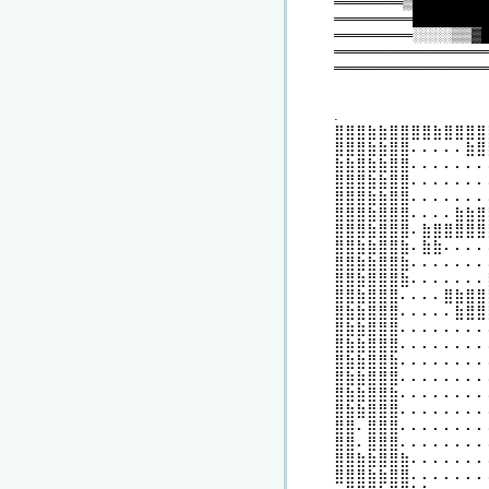
═══════▒███████
════════███████
════════░░░░▒▒▓
═══════════════
═══════════════
.
⣿⣿⣿⣷⣷⣿⣿⣿⣿⣷⣿⣿⣿⣿
⣿⣿⣿⣷⣷⣿⣿⠄⠄⠄⠄⠄⣷⣿
⣷⣷⣿⣷⣷⣿⣿⠄⠄⠄⠄⠄⠄⠄
⣿⣿⣿⣷⣷⣿⣿⠄⠄⠄⠄⠄⠄⠄
⣿⣿⣿⣷⣷⣿⣿⠄⠄⠄⠄⠄⠄⠄
⣿⣿⣿⣷⣿⣿⣿⠄⠄⠄⠄⣷⣷⣿
⣿⣿⣿⣷⣿⣿⣿⠄⣷⣿⣿⣿⣿⣿
⣿⣿⣷⣷⣿⣿⣷⠄⣷⣷⠄⠄⠄⠄
⣿⣿⣷⣷⣿⣿⣷⠄⠄⠄⠄⠄⠄⠄
⣿⣿⣷⣿⣿⣿⣷⠄⠄⠄⠄⠄⠄⠄
⣿⣿⣷⣿⣿⣿⠄⠄⠄⠄⣿⣷⣿⣿
⣿⣷⣷⣿⣿⣿⠄⠄⠄⠄⠄⣷⣿⣿
⣿⣷⣷⣿⣿⣿⠄⠄⠄⠄⠄⠄⠄⠄
⣿⣷⣷⣿⣿⣿⠄⠄⠄⠄⠄⠄⠄⠄
⣿⣷⣷⣿⣿⣷⠄⠄⠄⠄⠄⠄⠄⠄
⣿⣷⣷⣿⣿⣿⠄⠄⠄⠄⠄⠄⠄⠄
⣿⣷⣷⣿⣿⣷⠄⠄⠄⠄⠄⠄⠄⠄
⣿⣷⣷⣿⣿⣿⠄⠄⠄⠄⠄⠄⠄⠄
⣿⣿⠄⣿⣿⣿⠄⠄⠄⠄⠄⠄⠄⠄
⣿⣿⠄⣿⣿⣿⠄⠄⠄⠄⠄⠄⠄⠄
⣿⣿⣷⣷⣿⣿⣷⠄⠄⠄⠄⠄⠄⠄
⣿⣿⣿⣷⣷⣿⣿⠄⠄⠄⠄⠄⠄⠄