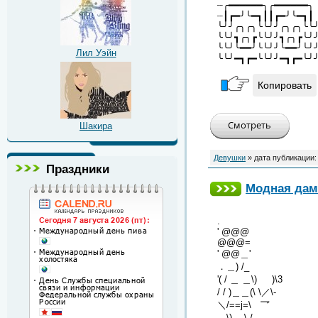
┈╭━━━━━━╮╭━━━━━━╮
┈┃┏━╯╰━┓┃┃┏━╯╰━┓┃
╰╯╯╭╮╭╮╰╰╯╯╭╮╭╮╰╰
╰╰╯┓╭╮┏╰╰╯╯┓╭╮┏╰╯
╰╰╯╰━━╯╰╰╯╯╰━━╯╰╯
Лил Уэйн
╰╰╯━┓┏━╰╰╯╯━┓┏━╰╯
Копировать
Шакира
Девушки
» дата публикации
Праздники
Модная дам
.
' @@@
@@@=
' @@＿'
．＿) /_
'( / ＿ ＿\) )\3
/ / )＿＿(\ \／\-
＼/==j=\ 乛
．\) \ /