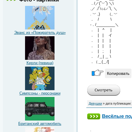
．/／(‾﹀‾) ＼\
.／ ./‾١১८৴ ‾\, ＼
. ﹀ ,) （, ﹀
． / \
-．/_________＼
． | ^ |
Эванс из «Пожиратель душ»
． | | イ
． | | |
． | | |
． | ; |
． /＿| ＿ \
．（＿(＿/]
Керли (певица)
Копировать
Симпсоны - персонажи
Девушки
» дата публикации
Весёлые по
Британский автомобиль
.