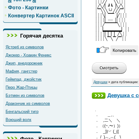
┊┊┊╱╱▔▔╲╲┊┊┊
┊╱╲╱▏┛┗▕╲╱╲┊
Фото - Картинки
┊▔╲╲╲╰╯╱╱╱▔┊
Конвертер Картинок ASCII
┊┊┊╲▏▔▔▕╱┊┊┊
┊┊┊┊▏┈┈▕┊┊┊┊
┊┊┊╱▔▔▔▔╲┊┊┊
┊┊▕▂▂▂▂▂▂▏┊┊
┊┊┊┊▏▏▏▏╱╲┊┊
Горячая десятка
┊┊┊┊╲▔╲▔╱▔┊┊
Ястреб из символов
Копировать
Джокер - Хоакин Феникс
Джип, внедорожник
Мафия, гангстер
Геймпад, джойстик
Девушки
» дата публикации
Перо Жар-Птицы
Девушка с с
Бэтмен из символов
Дракончик из символов
.
Бенгальский тигр
． ＿,、
Воющий волк
． ,二＼ ＼
． （(~,〜）)）
． _))﹀ (_((
． /_)︿,︿(__\
Фото - Картинки