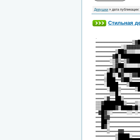
Девушки
» дата публикации
Стильная д
.
═════════════▒▓
═════════░▒▓▓▓▓
═══════▒██▓▒▒▒░
══════▓█▒██████
═════░▒▓▒═▒▓███
══════▒▓██▒░░░░
════▒█▓█▒▓█████
═══░██▒░█▓░░▒▓▓
═══▒███══▓██▒══
═══░████═══▒███
════░███▒═════▒
═════▒▒█░══════
═══░▓══██▒═════
▒▒▓███████▒═══▒
▒▒█████▓▒████▓█
═▓█▓▒░═════░░═░
══█▓▓══════════
══██▒══════════
══█▓░══════════
════▒═══▓▓═════
═══════▒████░══