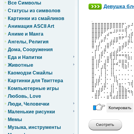
Все Символы
Девушка бл
Статусы из символов
Картинки из смайликов
.
⣿⣿⣿⣿⣿⣿⣿⣿⣿⣿⡟⢁⣤⠼
Анимация ASCII Art
⣿⣿⣿⣿⣿⠟⠋⢩⣭⣭⣥⣾⠁⠄
Аниме и Манга
⣿⣿⣿⡟⢁⣴⠛⠉⠁⠄⠄⢸⢠⣾
⣿⡿⠏⣀⡾⠄⢀⣰⣶⠿⠟⠉⣹⡇
Ангелы, Религия
⣿⠃⢰⠋⠁⣤⣾⡟⠋⠄⢠⣶⡟⠓
⠿⢸⡏⠄⣸⠿⠁⠄⢀⣶⡿⠋⠄⠄
Дома, Сооружения
⠄⡏⠁⣴⡟⠄⣠⣴⡾⠋⠄⠄⠄⠄
⣤⡇⢸⡟⠄⣤⣿⢻⡟⠛⠛⢿⣧⡄
Еда и Напитки
⣿⢰⣾⠄⢰⣿⢸⡏⢁⣶⣶⣶⡉⠁
Животные
⣿⢸⡇⢠⣿⠄⢸⡟⠛⠄⣿⣦⡇⠄
⣿⠈⠄⡏⢹⠄⢸⡇⠄⠄⠈⠉⠄⠄
Каомодзи Смайлы
⣿⠄⢀⡇⢸⠄⢸⣇⡀⠄⠄⠄⠄⢀
⣿⢠⣼⠄⢸⠄⠄⢸⣇⠄⠄⠄⠄⢀
Картинки для Твиттера
⣿⣼⡏⠄⣼⠄⢀⡌⢹⣤⠄⠄⢲⣾
⣿⠃⢠⣼⡟⠄⢸⡇⠄⣿⣷⣄⠄⠘
Компьютерные игры
⠛⣸⣿⠋⠄⠄⣼⠇⢰⣿⣿⣿⠻⢷
Любовь, Love
⠄⣿⡏⠄⠄⣶⢻⣴⣾⣿⣿⣿⠄⠈
Люди, Человечки
Копировать
Маленькие рисунки
Мемы
Музыка, инструменты