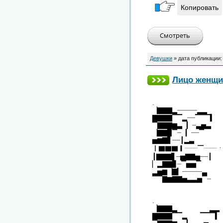
Копировать
Девушки
» дата публикации
Лицо женщ
.
▕▇▇▇▂┈┈┈┈┈▂▂
▇▇▇▇▔▔▂┈┈▔▔▔▍
▔▇▇▇▆▃▕▏┈▃▅▃
▕▇▇▉▔┈▕▏┈┈▔
▅▆▇▋┈┈┃▂▃
▏▇▇▇▎┈┈▔┈┈
┃▇▇▇▋┈▅▇▇▅┈┈┃
▏▂▇▇▊┈▔▅▅▔
▂▅▆▕▇▎┈┈┈┈┈▃
▔▔▇▆▇▇▅▃▃▅▔┈
.
▕▇▇▇▂ ▂▂
▇▇▇▇▔▔▂ ▔▔▔▍