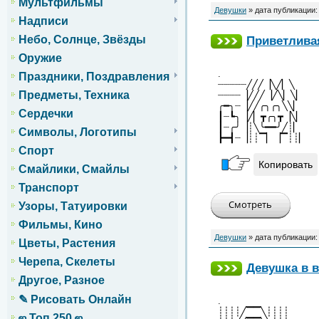
Мультфильмы
Девушки
» дата публикации
Надписи
Приветлива
Небо, Солнце, Звёзды
Оружие
.
Праздники, Поздравления
┈┈┈┈┈╱╱╱▕╲╱▏╲
Предметы, Техника
┈┈┈┈▕╱╱╱▕╱╲▏╲▏
╭━╮┈▕╱╱╭╮╭╮╲╲▏
Сердечки
┃┈┗╮▕╱▏┳╭╮┳▕╲▏
┃┈╭╯▕┊╲╰━━╯╱┊▏
Символы, Логотипы
┣━┫┈▕┊┊▔▏▕▔┊┊▏
Спорт
Копировать
Смайлики, Смайлы
Транспорт
Узоры, Татуировки
Фильмы, Кино
Девушки
» дата публикации
Цветы, Растения
Черепа, Скелеты
Девушка в в
Другое, Разное
✎ Рисовать Онлайн
.
┊┊┊┊╱▔▔╲┊┊┊┊
ஜ Топ 250 ஜ