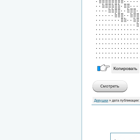
⠄⣿⣿⣿⣷⣿⣿⣷⣷⠄⠄⠄⠄⠄
⠄⠄⣷⣿⣿⣷⣿⣷⠄⣿⣿⠄⠄⠄
⠄⠄⠄⠄⣷⣷⣿⣿⠄⠄⣷⣿⣿⠄
⠄⠄⠄⠄⠄⠄⣷⣿⣿⠄⠄⣷⣿⣿
⠄⠄⠄⠄⠄⠄⠄⠄⣿⣷⠄⠄⣷⣿
⠄⠄⠄⠄⠄⠄⠄⠄⠄⠄⠄⠄⠄⣷
⠄⠄⠄⠄⠄⠄⠄⠄⠄⠄⠄⠄⠄⠄
⠄⠄⠄⠄⠄⠄⠄⠄⠄⠄⠄⠄⠄⠄
⠄⠄⠄⠄⠄⠄⠄⠄⠄⠄⠄⠄⠄⠄
⠄⠄⠄⠄⠄⠄⠄⠄⠄⠄⠄⠄⠄⠄
⠄⠄⠄⠄⠄⠄⠄⠄⠄⠄⠄⠄⠄⠄
⠄⠄⠄⠄⠄⠄⠄⠄⠄⠄⠄⠄⠄⠄
⠄⠄⠄⠄⠄⠄⠄⠄⠄⠄⠄⠄⠄⠄
Копировать
Девушки
» дата публикации