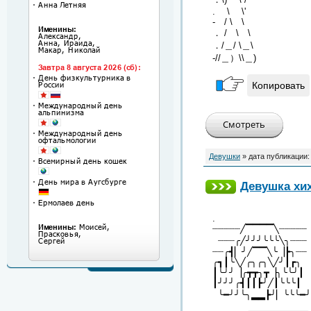
. \ \'
- / \ \
． / \ \
．/＿/ \＿\
-//＿）\\＿)
Копировать
Девушки
» дата публикации
Девушка хи
.
┈┈┈┈┈╱▔▔▔▔╲┈┈┈┈┈
┈┈┈╭╱╯╯╯╰╰╰╲╮┈┈┈
┈┈╭┫▏╯╱▔▔╲╰▕┣╮┈┈
╭┓┃╰╲╱╭╮╭╮╲╱╯┃┏╮
┃╰╯╯▕╭┳┳╮┳▕╮╰╰╯┃
┃╯╯╯╭┫┃┃┣╯╱┃╰╰╰┃
╰━╯╯╰╮▂▂┣╯▏╰╰╰━╯