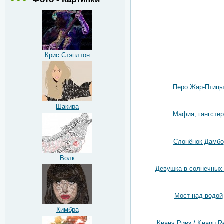
Крис Стэплтон
Перо Жар-Птицы
Шакира
Мафия, гангстер
Слонёнок Дамбо
Волк
Девушка в солнечных
Мост над водой
Кимбра
Киану Ривз / Keanu R