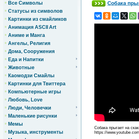
Собака прыг
Все Символы
Статусы из символов
Картинки из смайликов
Анимация ASCII Art
Аниме и Манга
Ангелы, Религия
Дома, Сооружения
Еда и Напитки
Животные
Каомодзи Смайлы
Картинки для Твиттера
Компьютерные игры
Любовь, Love
Люди, Человечки
Маленькие рисунки
Мемы
Собака прыгает на ска
Музыка, инструменты
https://www.youtube.