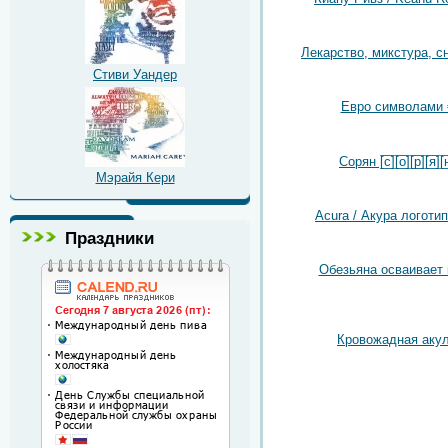
Лекарство, микстура, с
Стиви Уандер
Евро символами 
Сорян [̲̅с̲̅][̲̅о̲̅][̲̅р̲̅][̲̅я̲̅][̲̅н
Мэрайя Кери
Acura / Акура логотип
Праздники
Обезьяна осваивает
Кровожадная аку