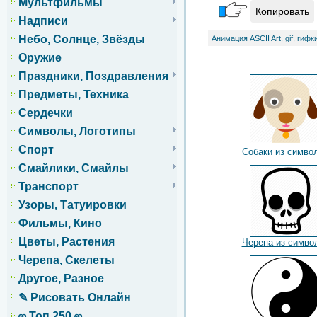
Мультфильмы
Копировать
Надписи
Небо, Солнце, Звёзды
Анимация ASCII Art, gif, гифк
Оружие
Праздники, Поздравления
Предметы, Техника
Сердечки
Символы, Логотипы
Спорт
Собаки из симво
Смайлики, Смайлы
Транспорт
Узоры, Татуировки
Фильмы, Кино
Цветы, Растения
Черепа из симво
Черепа, Скелеты
Другое, Разное
✎ Рисовать Онлайн
ஜ Топ 250 ஜ