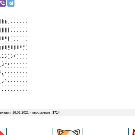
⣀⡀⠄⠄⠄⠄⠄⠄⠄⠄
⣿⣿⣷⡀⠄⠄⠄⠄⠄⠄
⣿⣿⣿⡇⠄⠄⠄⠄⠄⠄
⣿⣿⣿⡇⠄⠄⠄⠄⠄⠄
⣿⣿⣿⡇⠄⠄⠄⠄⠄⠄
⠛⠛⣉⣇⣀⠄⠄⢀⡀⠄
⢚⣫⣭⣷⣶⣿⣿⣿⣿⠇
⣿⠟⠻⠭⠛⡟⠛⠉⠄⠄
⠄⠄⠄⠄⠄⡸⠄⠄⠄⠄
⠒⢒⢊⠤⠊⠁⠄⠄⠄⠄
⠄⢣⠼⡄⠄⠄⠄⠄⠄⠄
⢖⠉⠄⠄⠄⠄⠄⠄⠄⠄
⠸⡀⠄⠄⠄⠄⠄⠄⠄⠄
⡆⠱⡀⠄⠄⠄⠄⠄⠄⠄
⠁⡠⠁⠄⠄⠄⠄⠄⠄⠄
⠋⠄⠄⠄⠄⠄⠄⠄⠄⠄
⠄⠄⠄⠄⠄⠄⠄⠄⠄⠄
икации: 16.01.2021 »
просмотров
:
1714