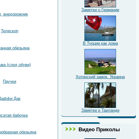
Заметки о Германии
, внедорожник
Телескоп
В Турции как дома
ганная обезьяна
ва (след обуви)
Хотинский замок. Украина
Паучки
Даффи Дак
Заметки о Таиланде
сатая бабочка
Видео Приколы
образная обезьяна