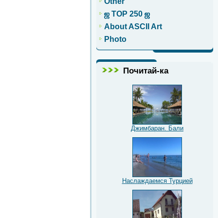
Other
ஜ TOP 250 ஜ
About ASCII Art
Photo
Почитай-ка
Джимбаран. Бали
Наслаждаемся Турцией