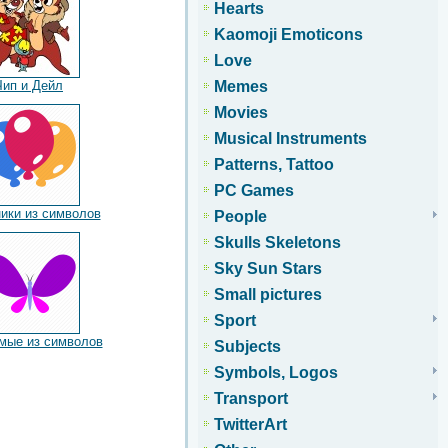
Hearts
Kaomoji Emoticons
Love
Чип и Дейл
Memes
Movies
Musical Instruments
Patterns, Tattoo
PC Games
ики из символов
People
Skulls Skeletons
Sky Sun Stars
Small pictures
Sport
мые из символов
Subjects
Symbols, Logos
Transport
TwitterArt