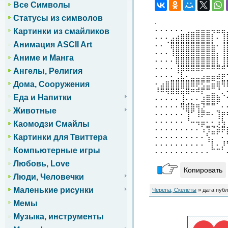
Все Символы
Статусы из символов
.
⠄⠄⠄⠄⠄⠄⢀⣀⣤⣤⣤⢤⣤⣤
Картинки из смайликов
⠄⠄⠄⣠⣴⣿⣿⣿⣿⣿⣿⡇⠄⢸
Анимация ASCII Art
⠄⠄⠈⣿⣿⣿⣿⣿⣿⣿⣿⣧⠄⢸
⠄⠄⠄⢸⣿⣿⣿⣿⣿⣿⣿⣿⡄⢸
Аниме и Манга
⠄⠄⠄⠄⣿⣿⣿⣿⣿⣿⣿⣿⡇⢸
⠄⠄⠄⠄⢸⣿⣿⣿⣿⡿⠿⠿⠿⠾
Ангелы, Религия
⠄⠄⠄⠄⢈⣇⠄⣀⣀⣠⣤⣤⣴⡶
⠄⣠⣶⣿⣿⣿⣿⣿⡿⢟⣛⣭⣶⢿
Дома, Сооружения
⠸⠿⢿⣿⣿⣭⣿⠶⠾⡟⠛⣉⠘⡀
Еда и Напитки
⠄⠄⠄⠄⠄⢸⠄⠄⠄⣰⣿⣿⣷⠈
⠄⠄⠄⠄⠄⢿⣾⣷⢶⡹⠛⠛⠁⠄
Животные
⠄⠄⠄⠄⠄⠄⢹⠋⢸⡿⠶⠄⢹⡶
⠄⠄⠄⠄⠄⠄⠘⠤⢤⣤⠄⠄⢨⢧
Каомодзи Смайлы
⠄⠄⠄⠄⠄⠄⠄⠄⠄⢡⢻⣙⣵⡿
⠄⠄⠄⠄⠄⠄⠄⠄⠄⠄⢣⡉⠁⠄
Картинки для Твиттера
⠄⠄⠄⠄⠄⠄⠄⠄⠄⠄⠈⡇⠄⡸
Компьютерные игры
⠄⠄⠄⠄⠄⠄⠄⠄⠄⠄⠄⠉⠉⠁
Любовь, Love
Копировать
Люди, Человечки
Маленькие рисунки
Черепа, Скелеты
» дата публ
Мемы
Музыка, инструменты