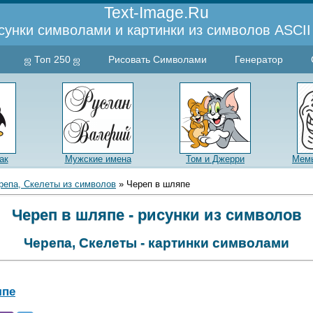
Text-Image.Ru
сунки символами и картинки из символов ASCII 
ஜ Топ 250 ஜ
Рисовать Символами
Генератор
ак
Мужские имена
Том и Джерри
Мемы
репа, Скелеты из символов
» Череп в шляпе
Череп в шляпе - рисунки из символов
Черепа, Скелеты - картинки символами
япе