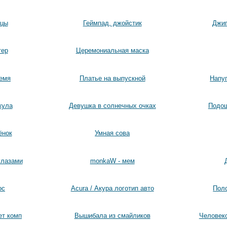
ицы
Геймпад, джойстик
Джип
тер
Церемониальная маска
емя
Платье на выпускной
Напу
кула
Девушка в солнечных очках
Подош
ёнок
Умная сова
глазами
monkaW - мем
ос
Acura / Акура логотип авто
Поло
ет комп
Вышибала из смайликов
Человеко