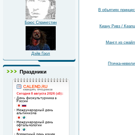
В объятиях принцес
Брюс Спрингстин
Киану Ривз / Kean
Мангл из смайл
Дэйв Грол
Птичка-невели
Праздники