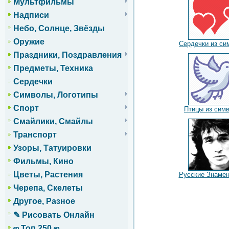
Мультфильмы
Надписи
Небо, Солнце, Звёзды
Оружие
Сердечки из си
Праздники, Поздравления
Предметы, Техника
Сердечки
Символы, Логотипы
Спорт
Птицы из сим
Смайлики, Смайлы
Транспорт
Узоры, Татуировки
Фильмы, Кино
Цветы, Растения
Русские Знамен
Черепа, Скелеты
Другое, Разное
✎ Рисовать Онлайн
ஜ Топ 250 ஜ