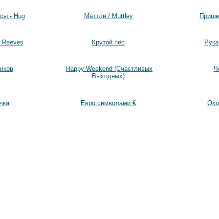
сы - Hug
Маттли / Muttley
Прише
u Reeves
Крутой пёс
Рука
иков
Happy Weekend (Счастливых
Ч
Выходных)
чка
Евро символами €
Охо