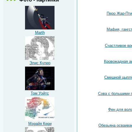
Перо Жар-Пт
Мафия, гангс
Marth
Счастливое вр
Кровожадная а
Элис Купер
Смешной цыпл
Том Уэйтс
Сова с большими 
Фен для вол
Мэрайя Кери
Обезьяна осваива