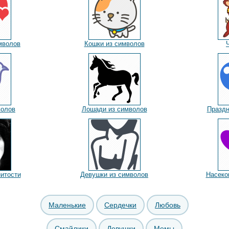
мволов
Кошки из символов
волов
Лошади из символов
Праздн
итости
Девушки из символов
Насеко
Маленькие
Сердечки
Любовь
Смайлики
Девушки
Мемы