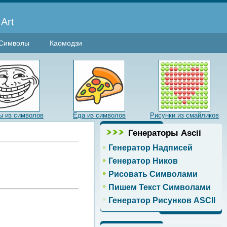
Art
Символы
Каомодзи
 из символов
Еда из символов
Рисунки из смайликов
Генераторы Ascii
Генератор Надписей
Генератор Ников
Рисовать Символами
Пишем Текст Символами
Генератор Рисунков ASCII