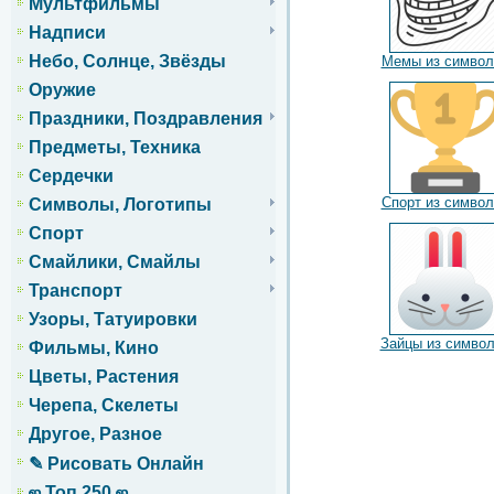
Мультфильмы
Надписи
Небо, Солнце, Звёзды
Мемы из символ
Оружие
Праздники, Поздравления
Предметы, Техника
Сердечки
Спорт из символ
Символы, Логотипы
Спорт
Смайлики, Смайлы
Транспорт
Узоры, Татуировки
Зайцы из симво
Фильмы, Кино
Цветы, Растения
Черепа, Скелеты
Другое, Разное
✎ Рисовать Онлайн
ஜ Топ 250 ஜ