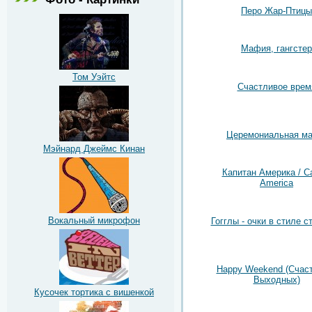
Перо Жар-Птицы
Мафия, гангстер
Том Уэйтс
Счастливое врем
Церемониальная ма
Мэйнард Джеймс Кинан
Капитан Америка / Ca
America
Вокальный микрофон
Гогглы - очки в стиле с
Happy Weekend (Счас
Выходных)
Кусочек тортика с вишенкой