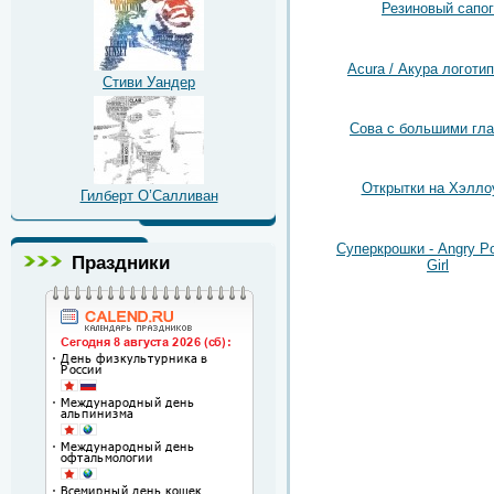
Резиновый сапог
Acura / Акура логотип
Стиви Уандер
Сова с большими гл
Открытки на Хэлло
Гилберт О’Салливан
Суперкрошки - Angry Po
Праздники
Girl