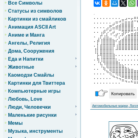
Все Символы
Статусы из символов
.
⠄⠄⠄⠄⠄⠄⠄⠄⠄⣀⣠⠤⡤⠶
Картинки из смайликов
⠄⠄⠄⠄⠄⠄⣠⠶⢚⣭⣶⣶⣾⠉
Анимация ASCII Art
⠄⠄⠄⠄⣠⢟⣥⣾⣿⣿⣿⣿⣿⠄
⠄⠄⢠⡾⡡⢋⡴⢀⡉⣻⡿⠟⣛⣩
Аниме и Манга
⠄⢀⡞⣰⣧⣈⠐⠏⡔⢋⣴⣿⣿⣿
⠄⡾⢸⣿⣿⣿⣷⠎⣴⣿⣿⣿⣿⣿
Ангелы, Религия
⠄⡇⣾⣿⣿⣿⡿⢰⣿⣿⣿⣿⣿⣿
⢸⡇⣿⣿⣿⣿⡇⠚⠛⠛⠛⠛⠛⠛
Дома, Сооружения
⠈⡧⢿⣿⣿⣿⣷⠄⠄⠄⠄⠄⠄⠄
Еда и Напитки
⠄⢷⢸⣿⣿⣿⣿⣆⠄⠄⠄⠄⠄⠄
⠄⠈⢧⠹⣿⣿⣿⣿⣧⣄⠄⠄⠄⠄
Животные
⠄⠄⠈⢷⡙⣿⣿⣿⣿⣿⣷⣦⣤⣀
⠄⠄⠄⠄⠙⢮⡛⢿⣿⣿⣿⣿⣿⣿
Каомодзи Смайлы
⠄⠄⠄⠄⠄⠄⠙⠲⢬⣛⠿⠿⢿⣿
⠄⠄⠄⠄⠄⠄⠄⠄⠄⠉⠙⠒⠓⠶
Картинки для Твиттера
Компьютерные игры
Копировать
Любовь, Love
Автомобильные марки, Лого
Люди, Человечки
Маленькие рисунки
Мемы
Музыка, инструменты