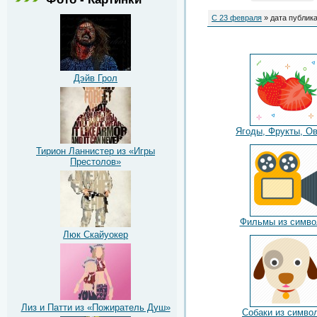
С 23 февраля
» дата публика
Дэйв Грол
Ягоды, Фрукты, О
Тирион Ланнистер из «Игры
Престолов»
Фильмы из симво
Люк Скайуокер
Лиз и Патти из «Пожиратель Душ»
Собаки из симво