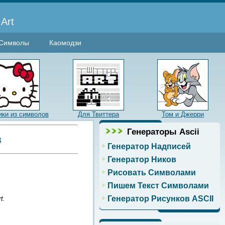
Art
Символы
Каомодзи
ики из символов
Для Твиттера
Том и Джерри
Генераторы Ascii
в
Генератор Надписей
Генератор Ников
Рисовать Символами
Пишем Текст Символами
Генератор Рисунков ASCII
t.