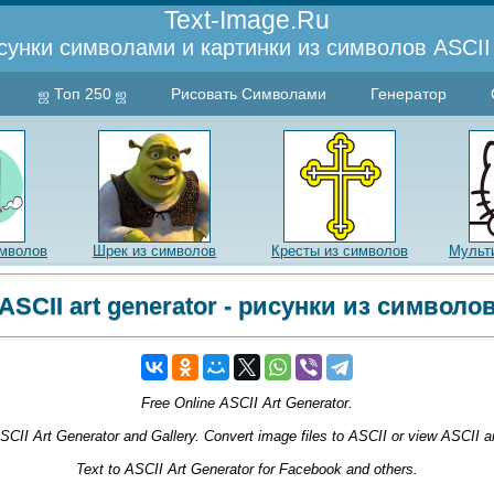
Text-Image.Ru
сунки символами и картинки из символов ASCII 
ஜ Топ 250 ஜ
Рисовать Символами
Генератор
имволов
Шрек из символов
Кресты из символов
Мульт
ASCII art generator - рисунки из символо
Free Online ASCII Art Generator.
SCII Art Generator and Gallery. Convert image files to ASCII or view ASCII ar
Text to ASCII Art Generator for Facebook and others.