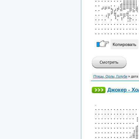
⠄⠄⠄⠄⠄⠄⠄⠄⠄⣿⣿⣿⣿⡇
⠄⠄⢀⣀⣀⠄⠄⢀⣾⣿⣿⣿⣿⣇
⠄⠄⠋⠋⠉⣳⡴⠟⠾⠛⢉⡿⣮⢿
⠄⠄⠄⢠⡶⠋⢿⣤⠶⣶⢿⠄⠄⠄
⠄⠄⠄⠄⠁⠄⠘⠄⠸⠁⢘⡗⠄⠄
⠄⠄⠄⠄⠄⠄⠄⠄⠄⠄⠄⠄⠄⠄
⠄⠄⠄⠄⠄⠄⠄⠄⠄⠄⠄⠄⠄⠄
⠄⠄⠄⠄⠄⠄⠄⠄⠄⠄⠄⠄⠄⠄
Копировать
Птицы, Орлы, Голуби
» дата
Джокер - Хо
.
⠄⠄⠄⠄⠄⠄⠄⠄⠄⠄⠄⠄⠄⠄
⠄⠄⠄⠄⠄⠄⠄⠄⠄⠄⠄⠄⠄⠄
⠄⠄⠄⠄⠄⠄⠄⠄⠄⠄⠄⠄⠄⢰
⠄⠄⠄⠄⠄⠄⠄⠄⠄⠄⠄⠄⠄⠈
⠄⠄⠄⠄⠄⠄⠄⠄⠄⠄⠄⠄⠄⣾
⠄⠄⠄⠄⠄⠄⠄⠄⠄⠄⠄⠄⣸⣿
⠄⠄⠄⠄⠄⠄⠄⠄⠄⠄⠄⠴⠿⣿