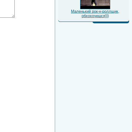
Маленький рок-н-роллщик,
обхохочешся)))