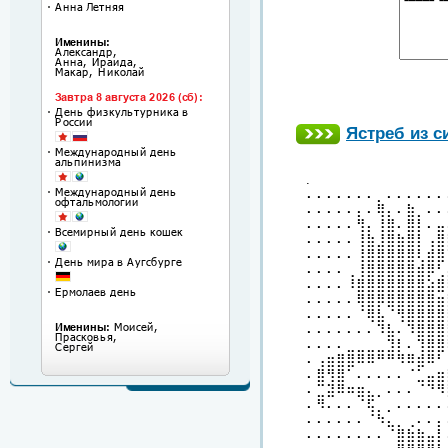
Ястреб из 
.
⠄⠄⠄⠄⠄⠄⠄⡀⠄⠄⠄⠄⠄⠄
⠄⠄⠄⠄⠄⡄⠄⢿⡄⠄⣷⡀⠄⠄
⠄⠄⠄⠄⠄⢻⡄⢸⣿⠄⣿⡇⠄⣤
⠄⠄⠄⠄⠄⢸⣷⣸⣿⣷⣿⡇⢠⣿
⠄⠄⠄⠄⠄⢸⣿⣿⣿⣿⣿⢇⣾⣿
⠄⠄⠄⠄⢀⢸⣿⣿⣿⣿⣿⣾⡿⢃
⠄⠄⠄⠄⠸⣿⣿⣿⣿⣿⣿⣿⣵⣿
⠄⠄⠄⠄⠄⢿⣿⡿⣿⣿⣿⣿⣿⣶
⠄⠄⠄⠄⠄⠈⢿⣧⠈⢻⣿⣿⣿⣿
⠄⠄⠄⠄⠄⠄⠄⠹⣧⠄⠹⣿⣿⣿
⠄⠄⠄⠄⣀⣀⣀⣀⣹⡇⠄⢹⣿⣿
⠄⢠⣶⣿⣿⠿⠿⠛⠛⠻⠿⣾⠿⠃
⠄⣿⢻⣿⠁⠄⠄⠄⠄⠄⠈⣁⣤⣶
⠄⣉⣽⠿⠶⣶⣄⡀⠄⠄⠄⠈⠙⠻
⠄⠻⠄⠄⠄⠈⢯⡀⡀⠄⠄⠄⠄⠄
⠄⠄⠄⠄⠄⠄⠈⠳⣄⡀⢀⠄⠄⡄
⠄⠄⠄⠄⠄⠄⠄⠄⠈⣿⣷⣷⣤⡇