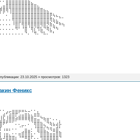
⠄⠄⣿⣾⣿⣿⣿⣿⣿⣦⡀
⢀⣤⣿⣿⣿⣿⣿⣿⣿⣿⣿⣶⣄
⡿⣿⢿⢹⣿⣿⣿⣿⣿⣿⣿⣿⣿⣿⣦⣄
⠁⠁⠄⠈⣿⣿⣿⣿⣿⣿⣿⣿⣿⣿⣿⣿⡿⢦⣄⡀
⠄⠄⠄⠄⢿⣿⣿⣿⣿⣿⣿⣿⣿⣿⣿⣿⢿⣦⣄⠉⠁
⠄⠄⠄⠄⠸⣿⡏⢿⣿⢿⣿⣿⣿⢿⣿⡻⣷⣌⠛⠷⢦
⠄⠄⠄⠄⠄⠻⠃⠘⣿⠈⢿⡎⢻⣧⠙⢿⣆⠙⠳
⠄⠄⠄⠄⠄⠄⠄⠄⠙⠄⠈⠻⠄⠙⠧⠄⠉⠃
 публикации:
23.10.2025
» просмотров: 1323
акин Феникс
⠄⠄⢀⣀⣤⣤⣤⣤⣄⣀⠄⠄⡀
⢀⣴⢋⣵⣿⡟⣡⣤⣶⣦⣄⣶⣷⡀
⣸⣧⣸⣿⣿⡾⠿⠿⠿⢿⣿⣶⣤⠙⢷⣶⠂⠄⠄⡀
⣿⠟⠋⠉⠁⠄⠄⣀⡀⠄⠈⢿⣿⣷⣄⠙⢷⣦⣴⡧
⡏⢠⣤⡄⠄⠄⠈⠁⣤⣀⠄⠘⣿⣿⣎⠳⢶⣤⣾⠃
⡆⢠⣤⡀⠄⠄⣤⣾⣿⣿⡅⠄⠙⣿⣿⣷⣤⣭⣿⣷
⣧⠼⣿⣿⣿⡆⠘⠛⠿⣿⠏⠄⠄⢻⣿⣿⣿⣿⣿⠙