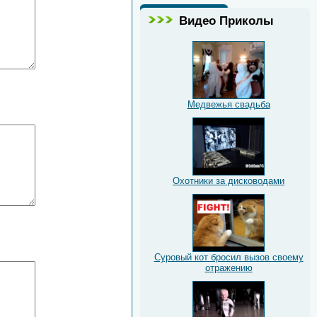
Видео Приколы
Медвежья свадьба
Охотники за дисководами
Суровый кот бросил вызов своему
отражению