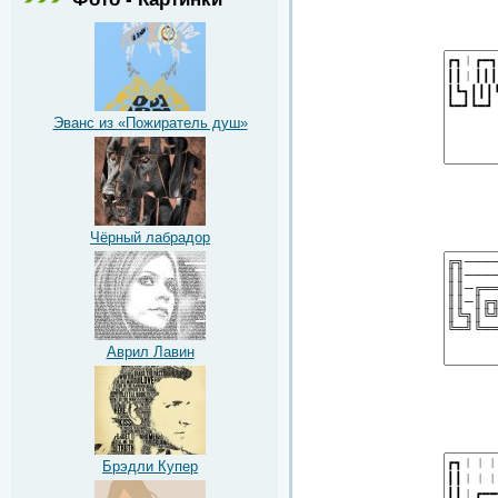
Эванс из «Пожиратель душ»
Чёрный лабрадор
Аврил Лавин
Брэдли Купер