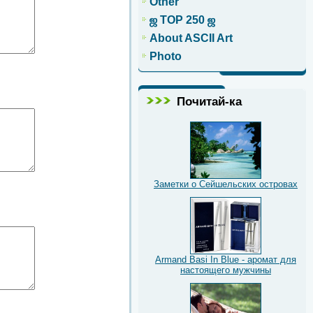
Other
ஜ TOP 250 ஜ
About ASCII Art
Photo
Почитай-ка
Заметки о Сейшельских островах
Armand Basi In Blue - аромат для
настоящего мужчины