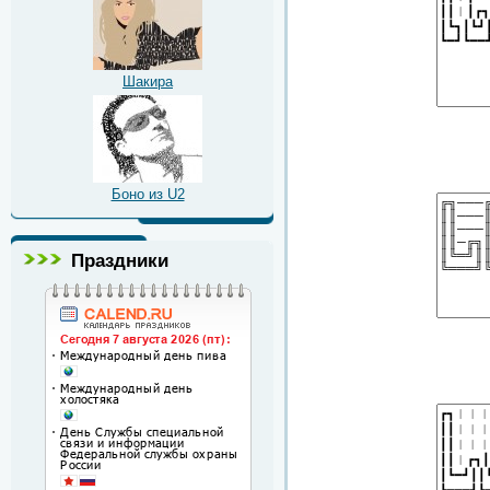
Шакира
Боно из U2
Праздники